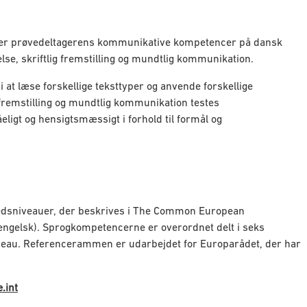
iver prøvedeltagerens kommunikative kompetencer på dansk
else, skriftlig fremstilling og mundtlig kommunikation.
 at læse forskellige teksttyper og anvende forskellige
g fremstilling og mundtlig kommunikation testes
eligt og hensigtsmæssigt i forhold til formål og
ghedsniveauer, der beskrives i The Common European
ngelsk). Sprogkompetencerne er overordnet delt i seks
iveau. Referencerammen er udarbejdet for Europarådet, der har
.int