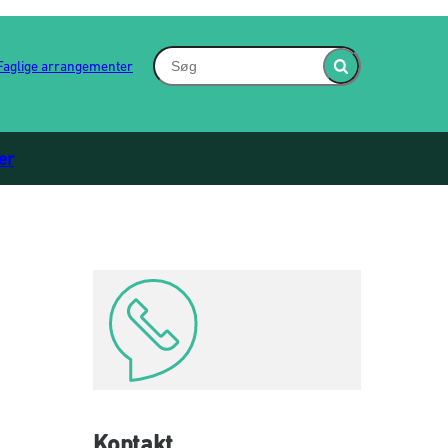
Søg - Indsæt søgeord for at søge på hjem
Faglige arrangementer
Fold søgefelt ind
er
Kontakt