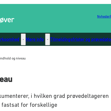
Nyheder
irksomhed
Mere info
Tilmeldingsfrister og prøvedato
nks
une - Flere links
Virksomhed - Flere links
Mere info - Flere links
indhold og niveau
veau
umenterer, i hvilken grad prøvedeltageren
 fastsat for forskellige