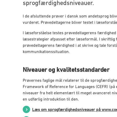
sprogfærdighedsniveauer.
I de afsluttende prøver i dansk som andetsprog bl
vurderet. Prøvedeltagerne bliver testet i læseforstå
I læseforståelse testes prøvedeltagerens færdighed i
læsestrategier afpasset efter læseformål. I skriftli
prøvedeltagerens færdighed i at skrive og tale forstå
kommunikationssituation.
Niveauer og kvalitetsstandarder
Prøvernes faglige mål relaterer til de sprogfærdi
Framework of Reference for Languages (CEFR) (på e
niveauer fra helt elementært til meget avanceret n
en udførlig introduktion til den.
Læs om sprogfærdighedsniveauer på www.coe