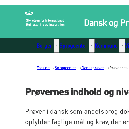
Gå til forsiden
Borger
Sprogcenter
Kommune
V
Borger - Flere links
Sprogcenter - Flere li
Komm
Forside
Sprogcenter
Danskprøver
Prøvernes 
Prøvernes indhold og ni
Prøver i dansk som andetsprog dok
opfylder faglige mål og krav, der er