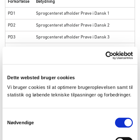
Forkortelse
Betydning
PD1
Sprogcenteret afholder Prøve i Dansk 1
PD2
Sprogcenteret afholder Prøve i Dansk 2
PD3
Sprogcenteret afholder Prøve i Dansk 3
SP
Sprogcenteret afholder Studieprøven
MP
Sprogcenteret afholder Medborgerskabsprøven
IP
Sprogcenteret afholder Indfødsretsprøven
Dette websted bruger cookies
Vi bruger cookies til at optimere brugeroplevelsen samt til
statistik og løbende tekniske tilpasninger og forbedringer.
Region Hovedstaden
S
Nødvendige
a
m
Region Midtjylland
AOF Job & Dansk Bornholm
t
(PD1, PD2, PD3, MP, IP)