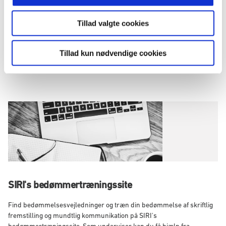
Som udpeget censor og underviser på danskuddannelserne skal du
logge ind som "ny bruger" og tilmelde dig træningsbanerne med en
kursusnøgle. Kursusnøglerne kan du få ved at henvende dig til den
Tillad valgte cookies
prøveansvarlige på dit sprogcenter. Læs om, hvordan du opretter dig,
i vejledningen til bedømmertræningssitet.
Tillad kun nødvendige cookies
Hent Vejledning til SIRIs bedømmertræningssite.pdf
SIRI's bedømmertræningssite
Find bedømmelsesvejledninger og træn din bedømmelse af skriftlig
fremstilling og mundtlig kommunikation på SIRI's