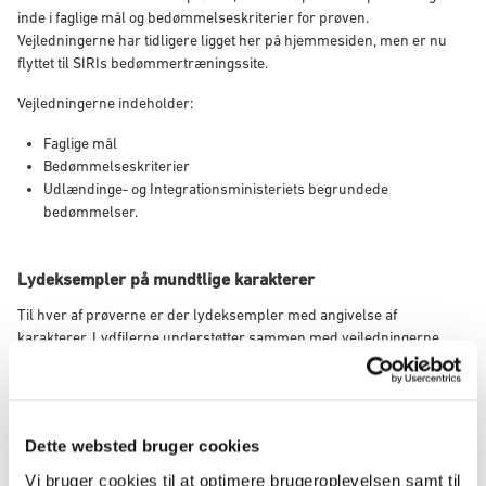
inde i faglige mål og bedømmelseskriterier for prøven.
Vejledningerne har tidligere ligget her på hjemmesiden, men er nu
flyttet til SIRIs bedømmertræningssite.
Vejledningerne indeholder:
Faglige mål
Bedømmelseskriterier
Udlændinge- og Integrationsministeriets begrundede
bedømmelser.
Lydeksempler på mundtlige karakterer
Til hver af prøverne er der lydeksempler med angivelse af
karakterer. Lydfilerne understøtter sammen med vejledningerne
bedømmertræningen. Lydeksemplerne finder du også på SIRIs
bedømmertræningssite.
Dette websted bruger cookies
SIRIs bedømmertræningssite
Vi bruger cookies til at optimere brugeroplevelsen samt til