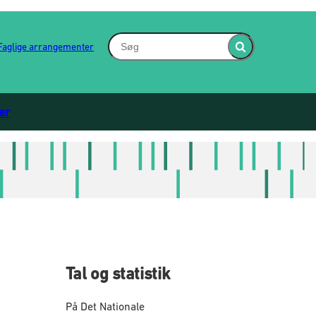
Søg - Indsæt søgeord for at søge på hjem
Faglige arrangementer
Fold søgefelt ind
er
Tal og statistik
På Det Nationale