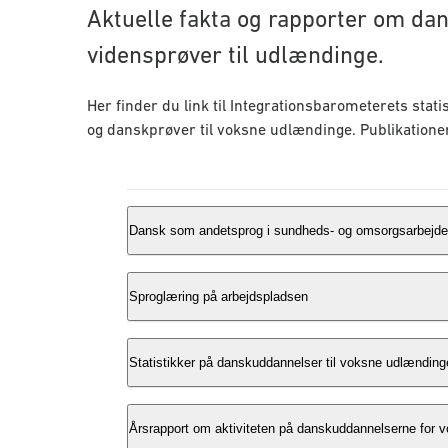
Aktuelle fakta og rapporter om da
vidensprøver til udlændinge.
Her finder du link til Integrationsbarometerets sta
og danskprøver til voksne udlændinge. Publikationern
Dansk som andetsprog i sundheds- og omsorgsarbejde
Et stigende antal medarbejdere i ældreplejen 
Sproglæring på arbejdspladsen
danske sprog. Det stiller særlige krav til de
og kulturelt betingede forståelser af aldring 
At lære dansk har stor betydning for udlændi
Statistikker på danskuddannelser til voksne udlændinge
hvordan man skaber relation til borgere og 
deltage i arbejdspladsens faglige og sociale fæ
på arbejdspladsen. Det fremgår af en ny udgivel
har i samarbejde med forskere på området ud
Rekruttering og Integration.
På Det Nationale Integrationsbarometer finder 
Årsrapport om aktiviteten på danskuddannelserne for 
nordiske lande og erfaringer med sprogunders