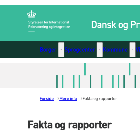
Gå til forsiden
Borger
Sprogcenter
Kommune
V
Borger - Flere links
Sprogcenter - Flere li
Komm
Forside
Mere info
Fakta og rapporter
Fakta og rapporter