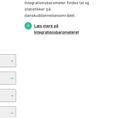
Integrationsbarometer findes tal og
statistikker på
danskuddannelsesområdet.
Læs mere på
Integrationsbarometeret
es
dringer
erne,
 at
kluderes
 (SIRI)
tional
rne til