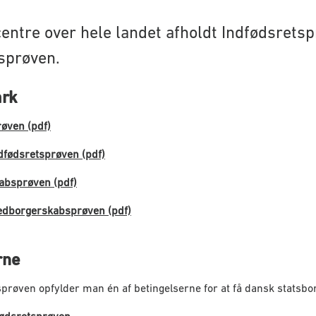
centre over hele landet afholdt Indfødsrets
sprøven.
ark
øven (pdf)
ndfødsretsprøven (pdf)
absprøven (pdf)
Medborgerskabsprøven (pdf)
rne
sprøven opfylder man én af betingelserne for at få dansk statsbo