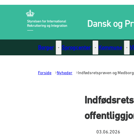
Gå til forsiden
Borger
Sprogcenter
Kommune
V
Borger - Flere links
Sprogcenter - Flere li
Komm
Forside
Nyheder
Indfødsretsprøven og Medborge
Indfødsret
offentliggjo
03.06.2026