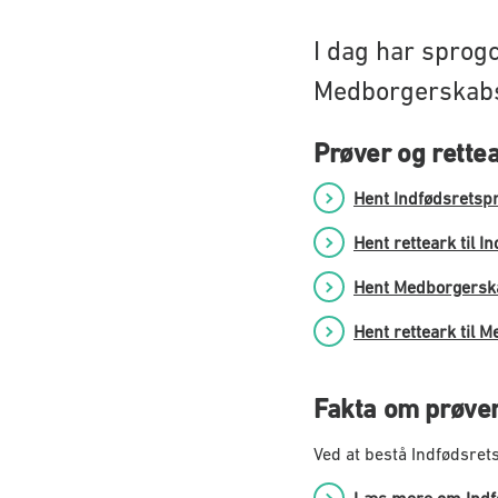
I dag har sprog
Medborgerskab
Prøver og rette
Hent Indfødsretspr
Hent retteark til I
Hent Medborgersk
Hent retteark til 
Fakta om prøve
Ved at bestå Indfødsret