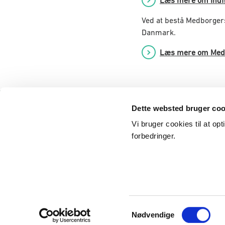
Læs mere om Indf
Ved at bestå Medborgers
Danmark.
Læs mere om Med
Dette websted bruger coo
Behandling af personoplysninger
Vi bruger cookies til at op
forbedringer.
Styrelsen for International Rekruttering og
Integration (SIRI)
S
Nødvendige
a