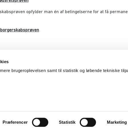
ødsretsprøven
kabsprøven opfylder man én af betingelserne for at få permanent
borgerskabsprøven
kies
Cookies
timere brugeroplevelsen samt til statistik og løbende tekniske til
Udlændinge- og Integrationsministeriet (UIM)
Præferencer
Statistik
Marketing