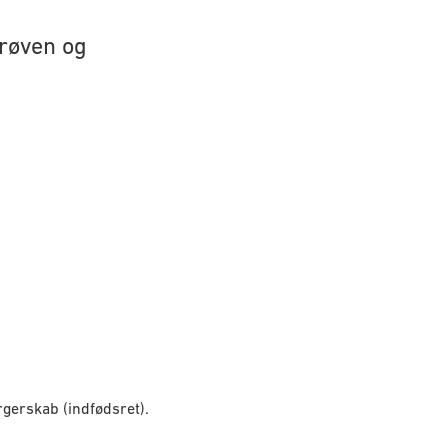
prøven og
rgerskab (indfødsret).