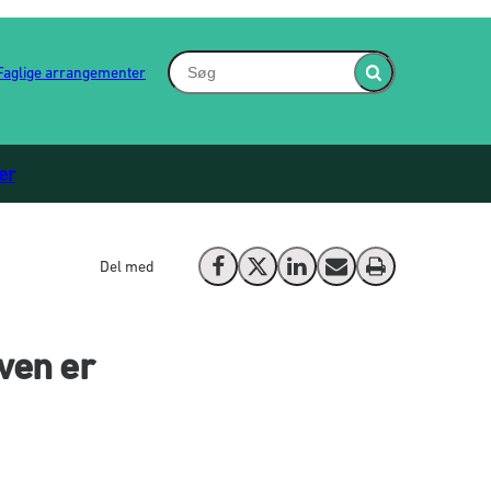
Søg - Indsæt søgeord for at søge på hjem
Faglige arrangementer
Fold søgefelt ind
er
Del med
Del på Facebook
Del på X (Twitter)
Del på LinkedIn
Send email
Print
ven er