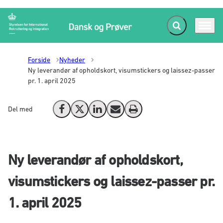
Fold søgefelt ud
Menu
Gå til forsiden
Forside
Nyheder
Ny leverandør af opholdskort, visumstickers og laissez-passer
pr. 1. april 2025
Del med
Del på Facebook
Del på X (Twitter)
Del på LinkedIn
Send email
Print
Ny leverandør af opholdskort,
visumstickers og laissez-passer pr.
1. april 2025