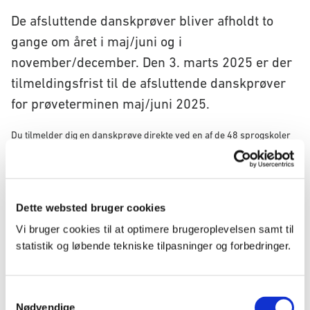
De afsluttende danskprøver bliver afholdt to
gange om året i maj/juni og i
november/december. Den 3. marts 2025 er der
tilmeldingsfrist til de afsluttende danskprøver
for prøveterminen maj/juni 2025.
Du tilmelder dig en danskprøve direkte ved en af de 48 sprogskoler
landet over, som er udpeget til at holde prøver. Når du tilmelder dig
prøven, tilmelder du dig både den skriftlige og mundtlige del af
prøven.
Prøve i Dansk 1 holdes den 15. maj 2025, Prøve i Dansk 2 holdes den
Dette websted bruger cookies
14. maj 2025, Prøve i Dansk 3 holdes den 13. maj 2025 og
Vi bruger cookies til at optimere brugeroplevelsen samt til
Studieprøven holdes den 12. maj 2025.
statistik og løbende tekniske tilpasninger og forbedringer.
Find oversigt over alle sprogskoler, der holder prøver
S
Særligt for Studieprøven
Nødvendige